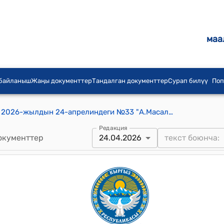
маа
 байланыш
Жаңы документтер
Тандалган документтер
Сурап билүү
Поп
А.Масалиев айылдык кенешинин 2026-жылдын 24-апрелиндеги №33 "А.Масалиев айыл өкмөт аймагында таштандыларды чыгаруу жыйымын жыйноо мөөнөтүн 2026-жылдын 1-июлуна бекитип берүү жөнүндө" токтому
Редакция
окументтер
24.04.2026