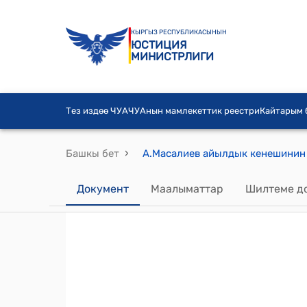
КЫРГЫЗ РЕСПУБЛИКАСЫНЫН
ЮСТИЦИЯ
МИНИСТРЛИГИ
Тез издөө ЧУА
ЧУАнын мамлекеттик реестри
Кайтарым
›
Башкы бет
Документ
Маалыматтар
Шилтеме д