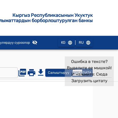
Кыргыз Республикасынын Укуктук
лыматтардын борборлоштурулган банкы
|
KG
RU
улярдуу суроолор
Ошибка в тексте?
Выделите ее мышкой!
Салыштыруу
OPEN
DATA
И нажмите:
Сюда
Загрузить цитату