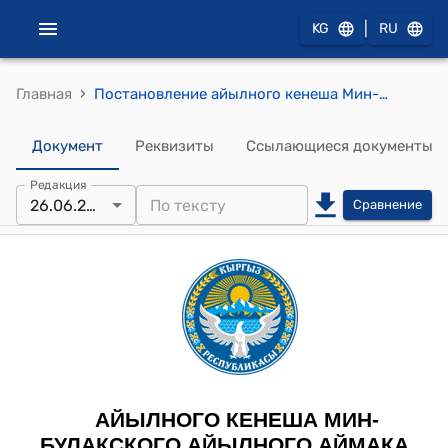
|
KG
RU
›
Главная
Постановление айылного кенеша Мин-Булакского айылного аймака от 26 июня 2025 года №80 "Об утверждении размера выплаты из бюджета айыл окмоту для предоставления льгот на оплату за питание детей, получателей ваучера из социально-уязвимых слоев населения"
Документ
Реквизиты
Ссылающиеся документы
Редакция
26.06.2025
Сравнение