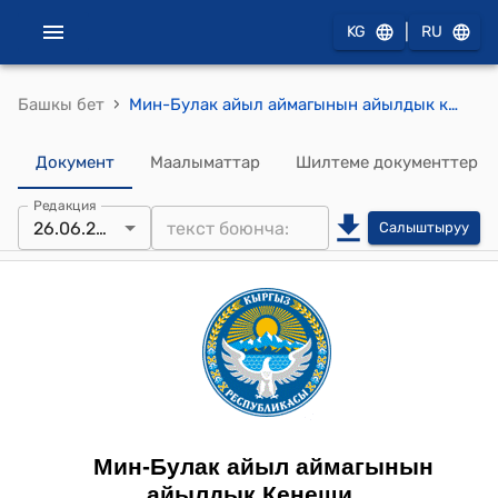
|
KG
RU
›
Башкы бет
Мин-Булак айыл аймагынын айылдык кеңешинин 2025-жылдын 26-июнундагы №82 " Миң-Булак айыл аймагынын «Ардактуу атуул» наамын ыйгаруу жөнүндөгү Жобого өзгөртүүлөрдү жана толуктоолорду киргизүү жөнүндө" токтому
Документ
Маалыматтар
Шилтеме документтер
Редакция
26.06.2025
Салыштыруу