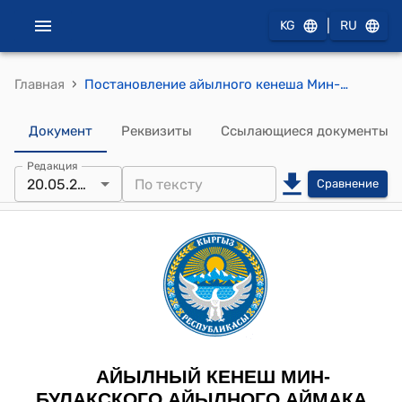
|
KG
RU
›
Главная
Постановление айылного кенеша Мин-Булакского айылного аймака от 20 мая 2025 года № 69 "О деятельности муниципального предприятия “Таза Булак"
Документ
Реквизиты
Ссылающиеся документы
Редакция
20.05.2025
Сравнение