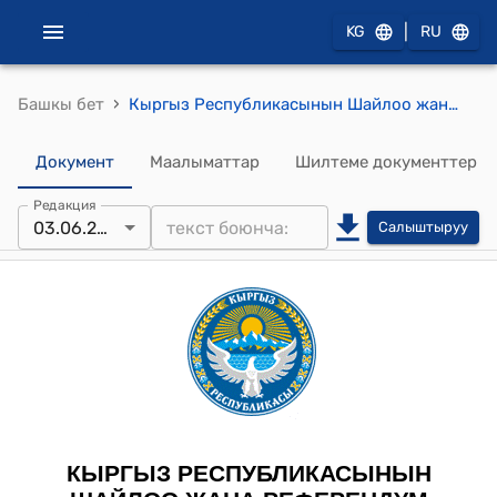
|
KG
RU
›
Башкы бет
Кыргыз Республикасынын Шайлоо жана референдум өткөрүү боюнча борбордук комиссиясынынын 2026-жылдын 3-июнундагы № 65 "Кыргыз Республикасынын Шайлоо жана референдум өткөрүү боюнча борбордук комиссиясынын төрагасын шайлоо жөнүндө" токтому
Документ
Маалыматтар
Шилтеме документтер
Редакция
03.06.2026
Салыштыруу