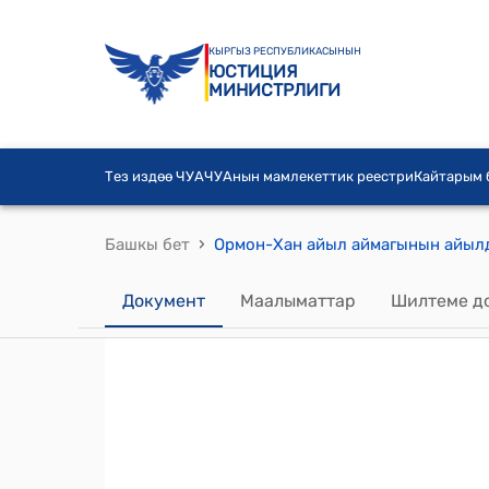
КЫРГЫЗ РЕСПУБЛИКАСЫНЫН
ЮСТИЦИЯ
МИНИСТРЛИГИ
Тез издөө ЧУА
ЧУАнын мамлекеттик реестри
Кайтарым
›
Башкы бет
Документ
Маалыматтар
Шилтеме д