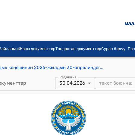
маа
 байланыш
Жаңы документтер
Тандалган документтер
Сурап билүү
Поп
Ормон-Хан айыл аймагынын айылдык кеңешинин 2026-жылдын 30-апрелиндеги №17/1 "Ормон-Хан айыл аймагынын жергиликтүү коомдоштуктун Уставын бекитүү жөнүндө" Токтому
Редакция
окументтер
30.04.2026