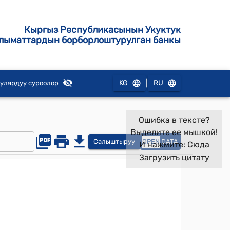
Кыргыз Республикасынын Укуктук
лыматтардын борборлоштурулган банкы
|
KG
RU
улярдуу суроолор
Ошибка в тексте?
Выделите ее мышкой!
Салыштыруу
OPEN
DATA
И нажмите:
Сюда
Загрузить цитату