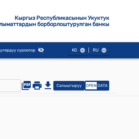
Кыргыз Республикасынын Укуктук
лыматтардын борборлоштурулган банкы
|
KG
RU
улярдуу суроолор
Салыштыруу
OPEN
DATA