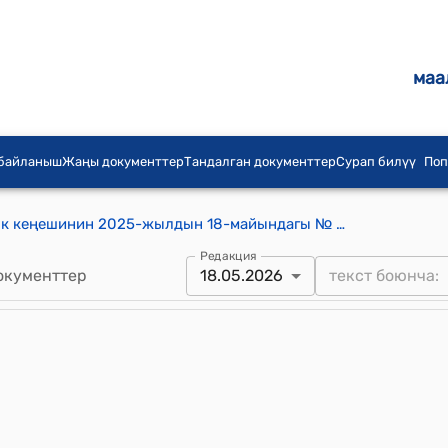
маа
 байланыш
Жаңы документтер
Тандалган документтер
Сурап билүү
Поп
Ак-Моюн айыл аймагынын айылдык кеңешинин 2025-жылдын 18-майындагы № 5 "Ак-Муз айылындагы Ак-Муз өнүгүү Муниципалдык Ишканасынын үрөн сактоочу кампанын кызмат көргөзүү тарифтерин жана иштөө тартибин бекитүү жөнүндө" токтому
Редакция
окументтер
18.05.2026