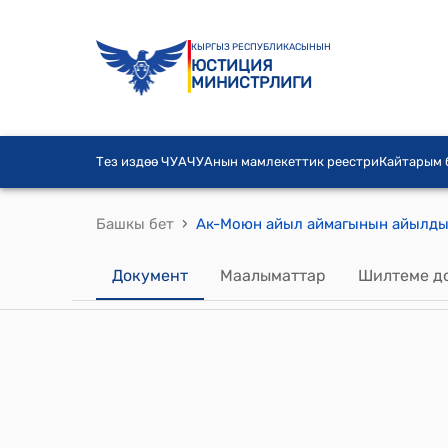
КЫРГЫЗ РЕСПУБЛИКАСЫНЫН
ЮСТИЦИЯ
МИНИСТРЛИГИ
Тез издөө ЧУА
ЧУАнын мамлекеттик реестри
Кайтарым
›
Башкы бет
Документ
Маалыматтар
Шилтеме д