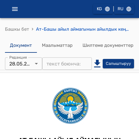
|
KG
RU
›
Башкы бет
Ат-Башы айыл аймагынын айылдык кеңешинин 2026-жылдын 28-майындагы № 15 "2026-жылдын 6 айлык бюджетинин аткарылышынын жыйынтыгы менен бюджеттик каражаттарды кайра бөлүштүрүү жана пайдалануу багытын өзгөртүү жөнүндө" Токтому
Документ
Маалыматтар
Шилтеме документтер
Редакция
28.05.2026
Салыштыруу