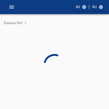
|
KG
RU
›
Башкы бет