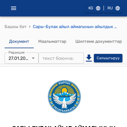
|
KG
RU
›
Башкы бет
Сары-Булак айыл аймагынын айылдык кеңешинин 2026-жылдын 27-январындагы № 13/6 "Зоналдык коэфицентти (К3) бекитип берүү жөнүндө" Токтому
Документ
Маалыматтар
Шилтеме документтер
Редакция
27.01.2026
Салыштыруу