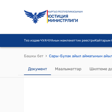
КЫРГЫЗ РЕСПУБЛИКАСЫНЫН
ЮСТИЦИЯ
МИНИСТРЛИГИ
Тез издөө ЧУА
ЧУАнын мамлекеттик реестри
Кайтарым
›
Башкы бет
Документ
Маалыматтар
Шилтеме д