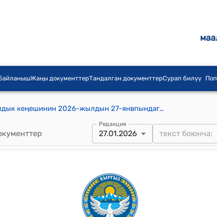
маа
 байланыш
Жаңы документтер
Тандалган документтер
Сурап билүү
Поп
Сары-Булак айыл аймагынын айылдык кеңешинин 2026-жылдын 27-янвпындагы № 13/9 "Сары-Булак айыл аймагындагы көрүстөндөрүндө көмүү жайларын брондоо тартиби жөнүндө" Токтому
Редакция
окументтер
27.01.2026