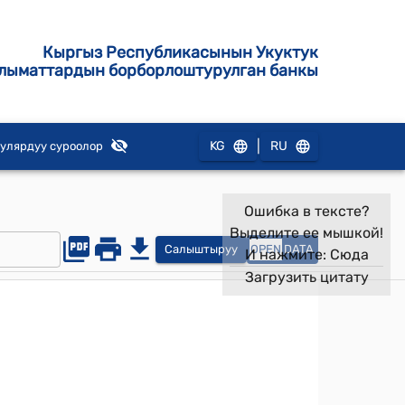
Кыргыз Республикасынын Укуктук
лыматтардын борборлоштурулган банкы
|
KG
RU
улярдуу суроолор
Ошибка в тексте?
Выделите ее мышкой!
Салыштыруу
OPEN
DATA
И нажмите:
Сюда
Загрузить цитату