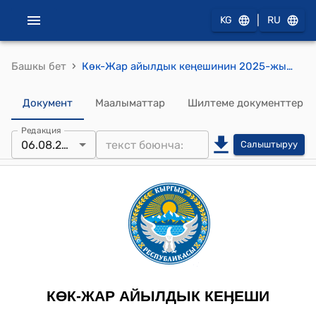
|
KG
RU
›
Башкы бет
Көк-Жар айылдык кеңешинин 2025-жылдын 06-августу №9-1 Көк-Жар айыл өкмөтүнө “Мамлекеттик лизинг компаниясы” ачык акционердик коомунан кызматтык автоунаа алуу жөнүндө токтом
Документ
Маалыматтар
Шилтеме документтер
Редакция
06.08.2025
Салыштыруу