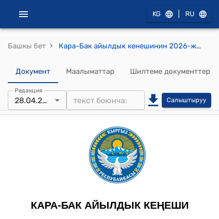
|
KG
RU
›
Башкы бет
Кара-Бак айылдык кенешинин 2026-жылдын 28-апрелиндеги №6 "Кара-Бак айыл аймагынын Алты-Адыр жана Кызыл-Бел айылындагы сугат суу каналдарын Баткен райондук суу чарба башкармалыгынын эсебине өтөрүү жөнүндө" токтому
Документ
Маалыматтар
Шилтеме документтер
Редакция
28.04.2026
Салыштыруу