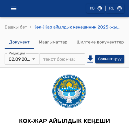
|
KG
RU
›
Башкы бет
Көк-Жар айылдык кеңешинин 2025-жылдын 02-сентябры №10-2 Ноокат аймактык жана участкалык шайлоо комиссияларынын резервине талапкерлерди көрсөтүү жөнүндө токтом
Документ
Маалыматтар
Шилтеме документтер
Редакция
02.09.2025
Салыштыруу