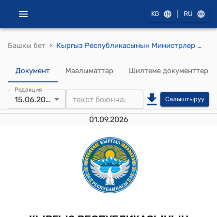
|
KG
RU
›
Башкы бет
Кыргыз Республикасынын Министрлер Кабинетинин 2026-жылдын 15-июнундагы № 418 "Кыргыз Республикасынын Өкмөтүнүн 2011-жылдын 16-майындагы № 225 "Кыргыз Республикасынын коомдук саламаттык сактоо жаатындагы нормативдик укуктук актыларын бекитүү жөнүндө" токтомуна өзгөртүүлөрдү киргизүү тууралуу" токтому
Документ
Маалыматтар
Шилтеме документтер
Редакция
15.06.2026
Салыштыруу
01.09.2026