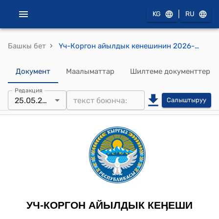
|
KG
RU
›
Башкы бет
Үч-Коргон айылдык кенешинин 2026-жылдын 25-майындагы №01-06/25 "Үч-Коргон айыл аймагынын тургуну Абдураимов Ойбек Тоиржоновичке Үч-Коргон айыл аймагынын Белас участкасынан өздөштүрүү үчүн жер тилкесин ажратып берүү жөнүндө" токтому
Документ
Маалыматтар
Шилтеме документтер
Редакция
25.05.2026
Салыштыруу