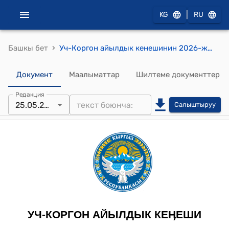
|
KG
RU
›
Башкы бет
Уч-Коргон айылдык кенешинин 2026-жылдын 25-майындагы №01-06/26 "Үч-Коргон айыл өкмөтүнүн аймагында курулуп жаткан “Кай Интерпрайз Плюс” ЖЧКсы алтын ылгоочу фабрика курулушуна бөлүнүүчү 16 га жер аянтын өнөр жай багытындагы жерлери категориясына которууга (трансформациялоого) макулдук берүү жөнүндө" токтому
Документ
Маалыматтар
Шилтеме документтер
Редакция
25.05.2026
Салыштыруу