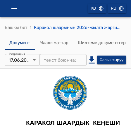
|
KG
RU
›
Башкы бет
Каракол шаарынын 2026-жылга жергиликтүү бюджетин бекитүү жана 2027-2028-жылдарга болжол жөнүндө токтому
Документ
Маалыматтар
Шилтеме документтер
Редакция
17.06.2026
Салыштыруу