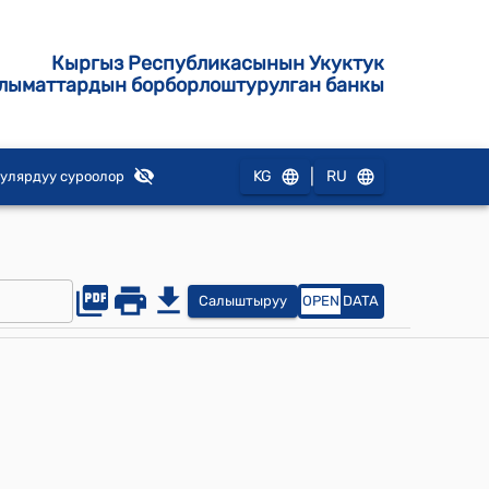
Кыргыз Республикасынын Укуктук
лыматтардын борборлоштурулган банкы
|
KG
RU
улярдуу суроолор
Салыштыруу
OPEN
DATA