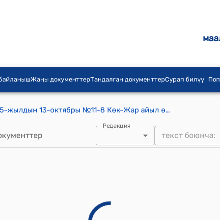
маа
 байланыш
Жаңы документтер
Тандалган документтер
Сурап билүү
Поп
Көк-Жар айылдык кеңешинин 2025-жылдын 13-октябры №11-8 Көк-Жар айыл өкмөтүнүн 2025-жылдын 10-октябрындагы № 334 сандуу катын кароо жөнүндө токтом
Редакция
окументтер