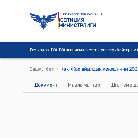
КЫРГЫЗ РЕСПУБЛИКАСЫНЫН
ЮСТИЦИЯ
МИНИСТРЛИГИ
Тез издөө ЧУА
ЧУАнын мамлекеттик реестри
Кайтарым
›
Башкы бет
Документ
Маалыматтар
Шилтеме д