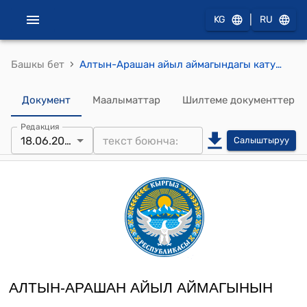
|
KG
RU
›
Башкы бет
Алтын-Арашан айыл аймагындагы катуу тиричилик таштандыларын чыгаруунун тарифтерин бекитүү жөнүндө Токтому
Документ
Маалыматтар
Шилтеме документтер
Редакция
18.06.2026
Салыштыруу