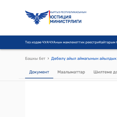
КЫРГЫЗ РЕСПУБЛИКАСЫНЫН
ЮСТИЦИЯ
МИНИСТРЛИГИ
Тез издөө ЧУА
ЧУАнын мамлекеттик реестри
Кайтарым
›
Башкы бет
Документ
Маалыматтар
Шилтеме д