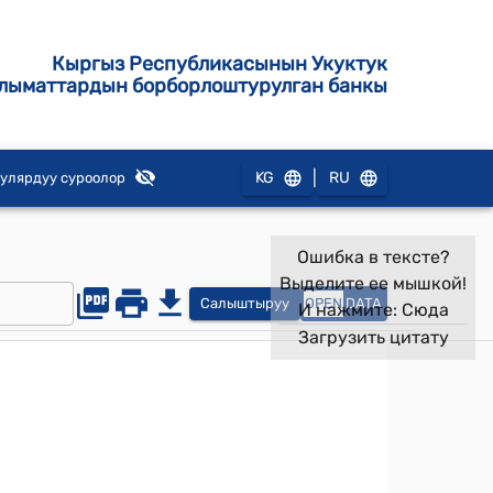
Кыргыз Республикасынын Укуктук
лыматтардын борборлоштурулган банкы
|
KG
RU
улярдуу суроолор
Ошибка в тексте?
Выделите ее мышкой!
Салыштыруу
OPEN
DATA
И нажмите:
Сюда
Загрузить цитату