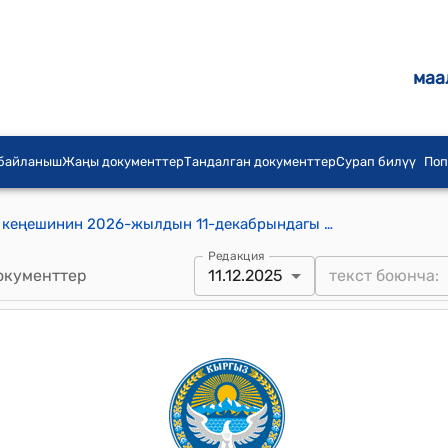
маа
 байланыш
Жаңы документтер
Тандалган документтер
Сурап билүү
Поп
Дөбөлү айыл аймагынын айылдык кеңешинин 2026-жылдын 11-декабрындагы №18/4 "Долбоордук өтүнмөнү бекитүү жөнүндө" Токтому
Редакция
окументтер
11.12.2025