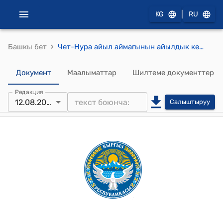
|
KG
RU
›
Башкы бет
Чет-Нура айыл аймагынын айылдык кеңешинин 2025-жылдын 12-августундагы № 8/ 7 " Чет-Нура айыл аймагынын айылдык кеңешинин 7-февраль 2025-жылдагы №3/15 “Чет-Нура айыл аймагынын 2025-жылдагы жыл башынан калган акча каражатын чыгымдоо” жөнүндө токтомуна өзгөртүү киргизүү жөнүндө" Токтому
Документ
Маалыматтар
Шилтеме документтер
Редакция
12.08.2025
Салыштыруу