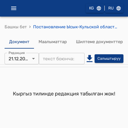
|
KG
RU
›
Башкы бет
Постановление Ысык-Кульской областной государственной администрации от 21 декабря 2001 года № 314 "О мерах по оказанию помощи жителям области, пострадвшим от стихийных природных процессов в 2000- 200 годах"
Документ
Маалыматтар
Шилтеме документтер
Редакция
21.12.2001
Салыштыруу
Кыргыз тилинде редакция табылган жок!