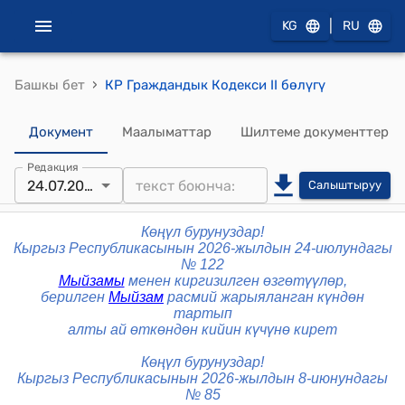
|
KG
RU
›
Башкы бет
КР Граждандык Кодекси II бөлүгү
Документ
Маалыматтар
Шилтеме документтер
Редакция
24.07.2026
Салыштыруу