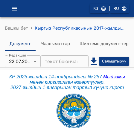
|
KG
RU
›
Башкы бет
Кыргыз Республикасынын 2017-жылдын 25-январындагы № 14 "Кыргыз Республикасынын Жарандык процесстик кодекси" Кодекси
Документ
Маалыматтар
Шилтеме документтер
Редакция
22.07.2026
Салыштыруу