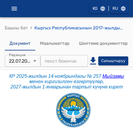
|
KG
RU
›
Башкы бет
Кыргыз Республикасынын 2017-жылдын 25-январындагы № 14 "Кыргыз Республикасынын Жарандык процесстик кодекси" Кодекси
Документ
Маалыматтар
Шилтеме документтер
Редакция
22.07.2026
Салыштыруу