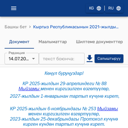
|
KG
RU
›
Башкы бет
Кыргыз Республикасынын 2021-жылдын 28-октябрындагы № 128 "Кыргыз Республикасынын укук бузуулар жөнүндө кодекси" кодекси
Документ
Маалыматтар
Шилтеме документтер
Редакция
14.07.2026
Салыштыруу