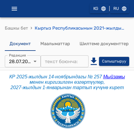
|
KG
RU
›
Башкы бет
Кыргыз Республикасынын 2021-жылдын 28-октябрындагы № 129 "Кыргыз Республикасынын Кылмыш-жаза процессуалдык" кодекси
Документ
Маалыматтар
Шилтеме документтер
Редакция
28.07.2026
Салыштыруу