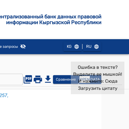
ентрализованный банк данных правовой
информации Кыргызской Республики
|
KG
RU
е запросы
Ошибка в тексте?
Выделите ее мышкой!
Сравнение
OPEN
DATA
И нажмите:
Сюда
Загрузить цитату