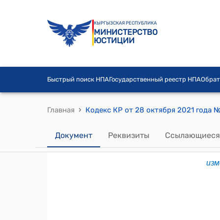
КЫРГЫЗСКАЯ РЕСПУБЛИКА
МИНИСТЕРСТВО
ЮСТИЦИИ
Быстрый поиск НПА
Государственный реестр НПА
Обрат
›
Главная
Документ
Реквизиты
Ссылающиеся