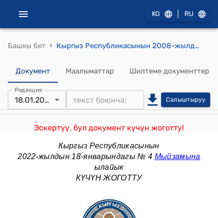
|
KG
RU
›
Башкы бет
Кыргыз Республикасынын 2008-жылдын 17-октябры № 230 "Салык кодекси"
Документ
Маалыматтар
Шилтеме документтер
Редакция
18.01.2022
Салыштыруу
Эскертүү, бул документ күчүн жоготту!