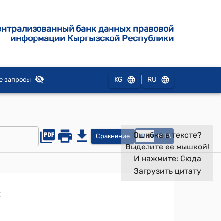
ентрализованный банк данных правовой
информации Кыргызской Республики
|
KG
RU
е запросы
Ошибка в тексте?
Сравнение
OPEN
DATA
Выделите ее мышкой!
И нажмите:
Сюда
Загрузить цитату