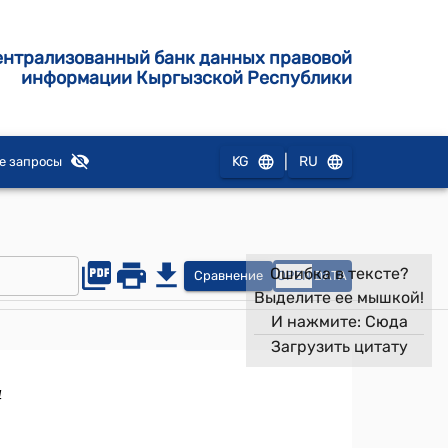
ентрализованный банк данных правовой
информации Кыргызской Республики
|
KG
RU
е запросы
Ошибка в тексте?
Сравнение
OPEN
DATA
Выделите ее мышкой!
И нажмите:
Сюда
Загрузить цитату