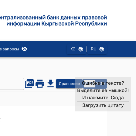
ентрализованный банк данных правовой
информации Кыргызской Республики
|
KG
RU
е запросы
Ошибка в тексте?
Сравнение
OPEN
DATA
Выделите ее мышкой!
И нажмите:
Сюда
Загрузить цитату