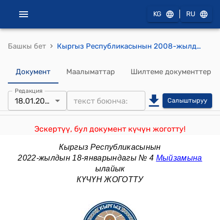
|
KG
RU
›
Башкы бет
Кыргыз Республикасынын 2008-жылдын 17-октябры № 230 "Салык кодекси"
Документ
Маалыматтар
Шилтеме документтер
Редакция
18.01.2022
Салыштыруу
Эскертүү, бул документ күчүн жоготту!