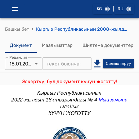
|
KG
RU
›
Башкы бет
Кыргыз Республикасынын 2008-жылдын 17-октябры № 230 "Салык кодекси"
Документ
Маалыматтар
Шилтеме документтер
Редакция
18.01.2022
Салыштыруу
Эскертүү, бул документ күчүн жоготту!