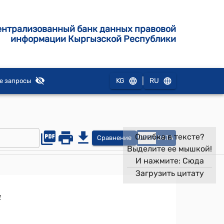
ентрализованный банк данных правовой
информации Кыргызской Республики
|
KG
RU
е запросы
Ошибка в тексте?
Сравнение
OPEN
DATA
Выделите ее мышкой!
И нажмите:
Сюда
Загрузить цитату