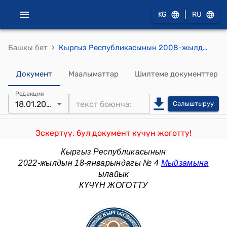
|
KG
RU
›
Башкы бет
Кыргыз Республикасынын 2008-жылдын 17-октябры № 230 "Салык кодекси"
Документ
Маалыматтар
Шилтеме документтер
Редакция
18.01.2022
Салыштыруу
Эскертүү, бул документ күчүн жоготту!