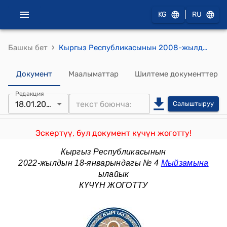
|
KG
RU
›
Башкы бет
Кыргыз Республикасынын 2008-жылдын 17-октябры № 230 "Салык кодекси"
Документ
Маалыматтар
Шилтеме документтер
Редакция
18.01.2022
Салыштыруу
Эскертүү, бул документ күчүн жоготту!