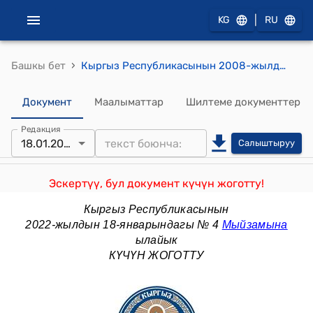
|
KG
RU
›
Башкы бет
Кыргыз Республикасынын 2008-жылдын 17-октябры № 230 "Салык кодекси"
Документ
Маалыматтар
Шилтеме документтер
Редакция
18.01.2022
Салыштыруу
Эскертүү, бул документ күчүн жоготту!