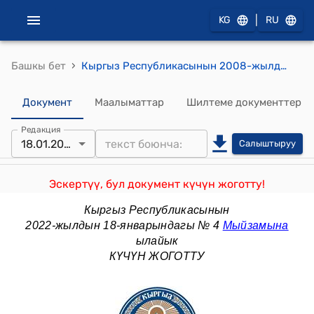
|
KG
RU
›
Башкы бет
Кыргыз Республикасынын 2008-жылдын 17-октябры № 230 "Салык кодекси"
Документ
Маалыматтар
Шилтеме документтер
Редакция
18.01.2022
Салыштыруу
Эскертүү, бул документ күчүн жоготту!