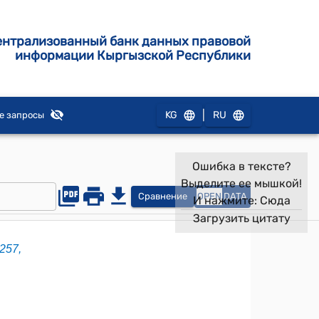
ентрализованный банк данных правовой
информации Кыргызской Республики
|
KG
RU
е запросы
Ошибка в тексте?
Выделите ее мышкой!
Сравнение
OPEN
DATA
И нажмите:
Сюда
Загрузить цитату