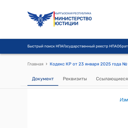
КЫРГЫЗСКАЯ РЕСПУБЛИКА
МИНИСТЕРСТВО
ЮСТИЦИИ
Быстрый поиск НПА
Государственный реестр НПА
Обрат
›
Главная
Документ
Реквизиты
Ссылающиеся