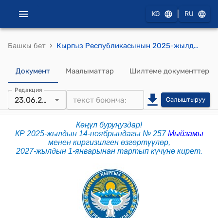
|
KG
RU
›
Башкы бет
Кыргыз Республикасынын 2025-жылдын 23-январындагы № 23 "Кыргыз Республикасынын Эмгек кодекси" Кодекси
Документ
Маалыматтар
Шилтеме документтер
Редакция
23.06.2026
Салыштыруу