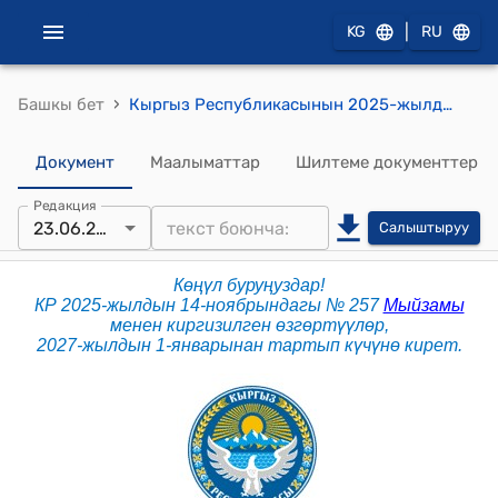
|
KG
RU
›
Башкы бет
Кыргыз Республикасынын 2025-жылдын 23-январындагы № 23 "Кыргыз Республикасынын Эмгек кодекси" Кодекси
Документ
Маалыматтар
Шилтеме документтер
Редакция
23.06.2026
Салыштыруу