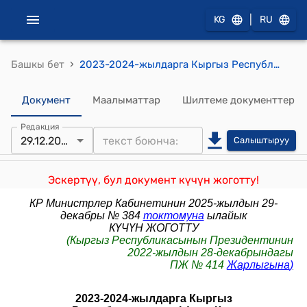
|
KG
RU
›
Башкы бет
2023-2024-жылдарга Кыргыз Республикасынын Ысык-Көл облусунун Түп районунун айыл аймактарынын деңгээлинде пилоттук режимде административдик-аймактык реформанын концепциясы (Кыргыз Республикасынын Президентинин 2022-жылдын 28-декабрындагы ПЖ № 414 Жарлыгына)
Документ
Маалыматтар
Шилтеме документтер
Редакция
29.12.2025
Салыштыруу
Эскертүү, бул документ күчүн жоготту!