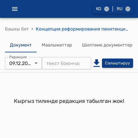
|
KG
RU
›
Башкы бет
Концепция реформирования пенитенциарной системы Кыргызской Республики на период до 2010 года
Документ
Маалыматтар
Шилтеме документтер
Редакция
09.12.2002
Салыштыруу
Кыргыз тилинде редакция табылган жок!