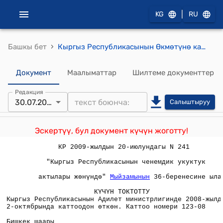
|
KG
RU
›
Башкы бет
Кыргыз Республикасынын Өкмөтүнө караштуу Энергетика боюнча мамлекеттик агенттиктин Аткаруу кеңешинин 25.11.2002-жылдагы "Электр жана жылуулук энергиясына тарифтерди колдонуу боюнча нускама жөнүндө" № 191-т токтомуна өзгөртүүлөрдү жана толуктоолорду киргизүү жөнүндө КЫРГЫЗ РЕСПУБЛИКАСЫНЫН ӨНӨР ЖАЙ, ЭНЕРГЕТИКА ЖАНА ОТУН РЕСУРСТАР МИНИСТРЛИГИНЕ КАРАШТУУ ОТУН-ЭНЕРГЕТИКАЛЫК КОМПЛЕКСТИ ЖӨНГӨ САЛУУ БОЮНЧА МАМЛЕКЕТТИК ДЕПАРТАМЕНТИНИН АТКАРУУЧУ КЕЊЕШИНИН ТОКТОМУ
Документ
Маалыматтар
Шилтеме документтер
Редакция
30.07.2008
Салыштыруу
Эскертүү, бул документ күчүн жоготту!