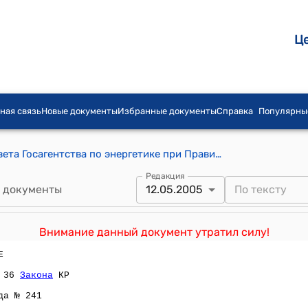
Ц
ная связь
Новые документы
Избранные документы
Справка
Популярны
Постановление Исполнительного Совета Госагентства по энергетике при Правительстве КР от 12 мая 2005 года № 64 "О тарифе на сжатый природный газ, отпускаемый ОсОО «Прометей» потребителям для заправки автотранспорта"
Редакция
 документы
12.05.2005
Внимание данный документ утратил силу!