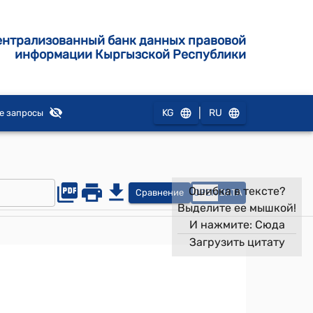
ентрализованный банк данных правовой
информации Кыргызской Республики
|
KG
RU
е запросы
Ошибка в тексте?
Сравнение
OPEN
DATA
Выделите ее мышкой!
И нажмите:
Сюда
Загрузить цитату