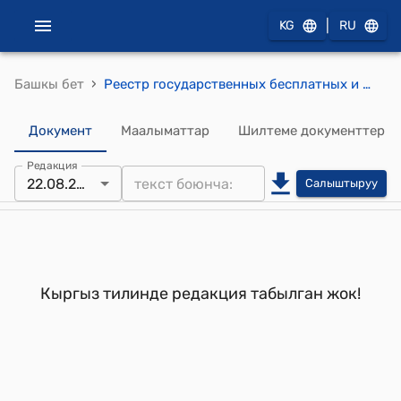
|
KG
RU
›
Башкы бет
Реестр государственных бесплатных и платных услуг, оказываемых органами исполнительной власти (Утвержден постановлением Правительства Кыргызской Республики от 28 декабря 2000 года N 759)
Документ
Маалыматтар
Шилтеме документтер
Редакция
22.08.2006
Салыштыруу
Кыргыз тилинде редакция табылган жок!