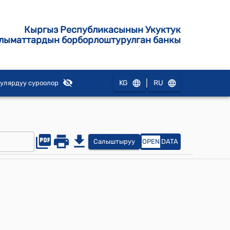
Кыргыз Республикасынын Укуктук
лыматтардын борборлоштурулган банкы
|
KG
RU
улярдуу суроолор
Салыштыруу
OPEN
DATA