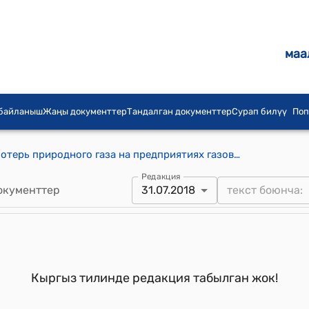
маа
 байланыш
Жаңы документтер
Тандалган документтер
Сурап билүү
Поп
"Методика расчета нормативных потерь природного газа на предприятиях газового хозяйства Кыргызской Республики" Утверждена постановлением Правительства Кыргызской Республики от 31 июля 2018 года № 358
Редакция
окументтер
31.07.2018
Кыргыз тилинде редакция табылган жок!