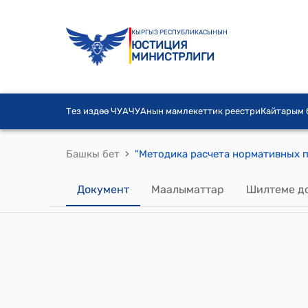
КЫРГЫЗ РЕСПУБЛИКАСЫНЫН
ЮСТИЦИЯ
МИНИСТРЛИГИ
Тез издөө ЧУА
ЧУАнын мамлекеттик реестри
Кайтарым
›
Башкы бет
Документ
Маалыматтар
Шилтеме д