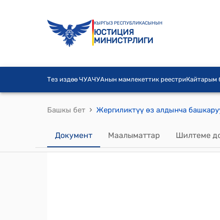
КЫРГЫЗ РЕСПУБЛИКАСЫНЫН
ЮСТИЦИЯ
МИНИСТРЛИГИ
Тез издөө ЧУА
ЧУАнын мамлекеттик реестри
Кайтарым
›
Башкы бет
Документ
Маалыматтар
Шилтеме д