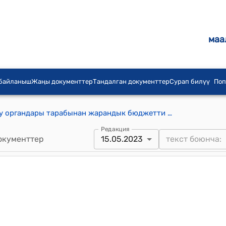
маа
 байланыш
Жаңы документтер
Тандалган документтер
Сурап билүү
Поп
Жергиликтүү өз алдынча башкаруу органдары тарабынан жарандык бюджетти түзүү методикасы (КР Министрлер Кабинетинин 2023-жылдын 15-майындагы № 249 токтомуна)
Редакция
окументтер
15.05.2023