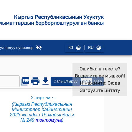
Кыргыз Республикасынын Укуктук
лыматтардын борборлоштурулган банкы
|
KG
RU
улярдуу суроолор
Ошибка в тексте?
Выделите ее мышкой!
Салыштыруу
OPEN
DATA
И нажмите:
Сюда
Загрузить цитату